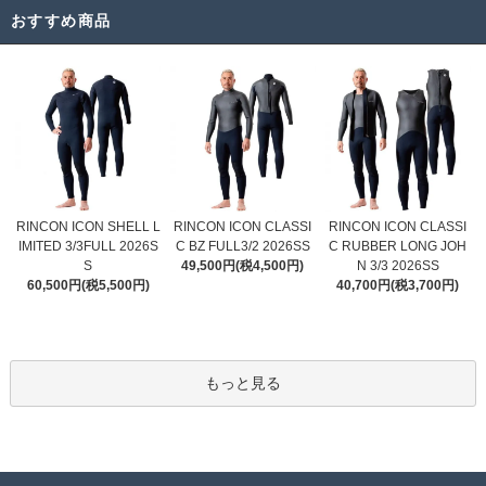
おすすめ商品
RINCON ICON CLASSI
RINCON ICON SHELL L
RINCON ICON CLASSI
C BZ FULL3/2 2026SS
IMITED 3/3FULL 2026S
C RUBBER LONG JOH
49,500円(税4,500円)
S
N 3/3 2026SS
60,500円(税5,500円)
40,700円(税3,700円)
もっと見る