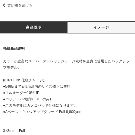
買い物を続ける
商品説明
イメージ
掲載商品説明
カラーが豊富なスーパーストレッチジャージ素材を全身に使用したバックジッ
プモデル。
((OPTIONS仕様チャージ))
●5個所まで±4cm以内のサイズ修正は無料
●フルオーダー10%UP
●バリアーZIP標準(FULLのみ)
●このモデルはカノコパッド仕様になります。
●AベースLuftexへ アップグレード Full:8,800yen
3×3mm....Full