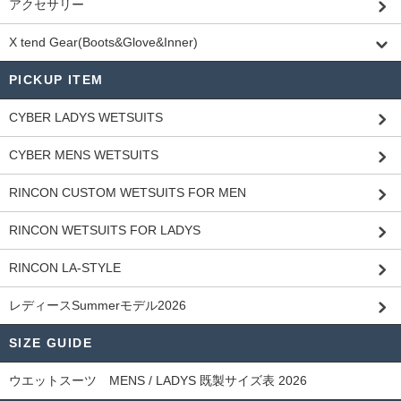
アクセサリー
X tend Gear(Boots&Glove&Inner)
PICKUP ITEM
CYBER LADYS WETSUITS
CYBER MENS WETSUITS
RINCON CUSTOM WETSUITS FOR MEN
RINCON WETSUITS FOR LADYS
RINCON LA-STYLE
レディースSummerモデル2026
SIZE GUIDE
ウエットスーツ MENS / LADYS 既製サイズ表 2026