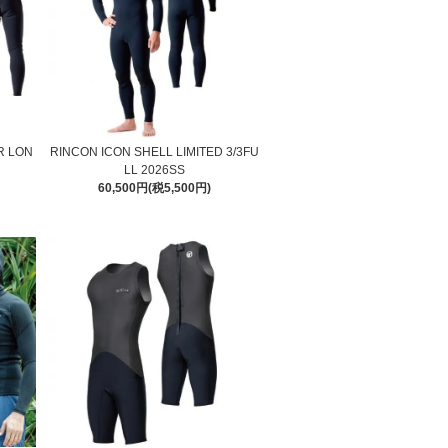
R LON
RINCON ICON SHELL LIMITED 3/3FU
LL 2026SS
60,500円(税5,500円)