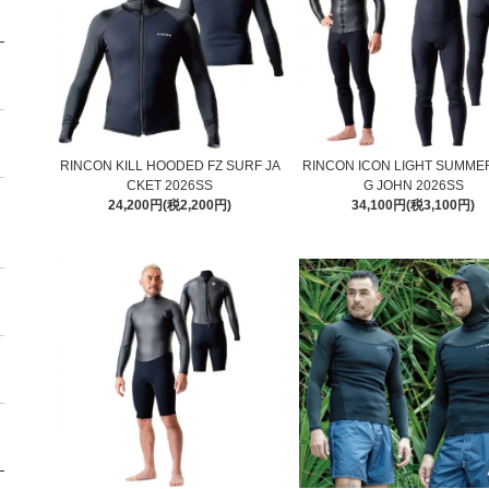
RINCON KILL HOODED FZ SURF JA
RINCON ICON LIGHT SUMME
CKET 2026SS
G JOHN 2026SS
24,200円(税2,200円)
34,100円(税3,100円)