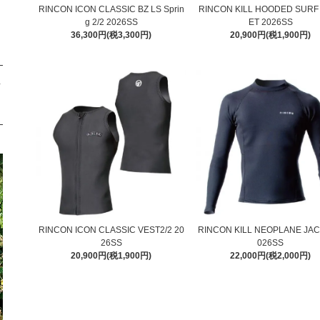
RINCON ICON CLASSIC BZ LS Sprin
RINCON KILL HOODED SURF
g 2/2 2026SS
ET 2026SS
36,300円(税3,300円)
20,900円(税1,900円)
イ
RINCON ICON CLASSIC VEST2/2 20
RINCON KILL NEOPLANE JAC
26SS
026SS
20,900円(税1,900円)
22,000円(税2,000円)