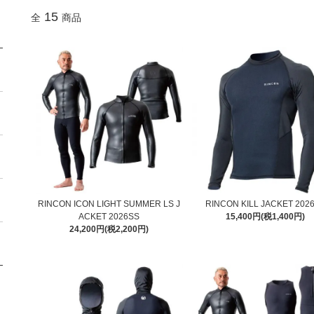
15
全
商品
RINCON ICON LIGHT SUMMER LS J
RINCON KILL JACKET 202
ACKET 2026SS
15,400円(税1,400円)
24,200円(税2,200円)