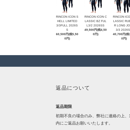
RINCON ICON S
RINCON ICON C
RINCON ICO
HELL LIMITED
LASSIC BZ FUL
LASSIC RU
3/3FULL 2026S
L3/2 2026SS
R LONG J
S
49,500円(税4,50
3/3 2026
60,500円(税5,50
0円)
40,700円(税3
0円)
0円)
返品について
返品期限
初期不良の場合のみ、弊社に連絡の上、1
内にご返品お願いいたします。