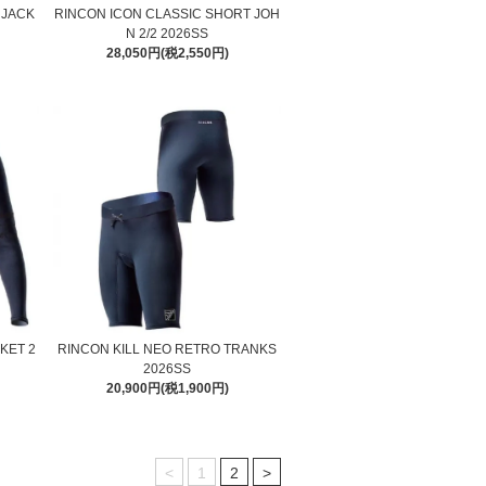
 JACK
RINCON ICON CLASSIC SHORT JOH
N 2/2 2026SS
28,050円(税2,550円)
KET 2
RINCON KILL NEO RETRO TRANKS
2026SS
20,900円(税1,900円)
<
1
2
>