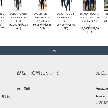
N C
CYBER "LIGHT
CYBER "LIGHT
CYBER "BOS B
RINCON SOVRA
RI
BBE
ZERO NEO" 202
ZERO FIVE NIN
Z LIMITED" 202
NO CLASSIC Lo
NO
OHN
6SS
THS" 2026SS
6SS
ng John 2026S
70
SS
89,650円(税8,15
89,650円(税8,15
60,500円(税5,50
S
,70
0円)
0円)
0円)
52,800円(税4,80
0円)
配送・送料について
支払
佐川急便
Amazon
0日以
Amaz
い方法