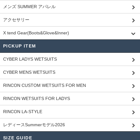
メンズ SUMMER アパレル
アクセサリー
X tend Gear(Boots&Glove&Inner)
PICKUP ITEM
CYBER LADYS WETSUITS
CYBER MENS WETSUITS
RINCON CUSTOM WETSUITS FOR MEN
RINCON WETSUITS FOR LADYS
RINCON LA-STYLE
レディースSummerモデル2026
SIZE GUIDE