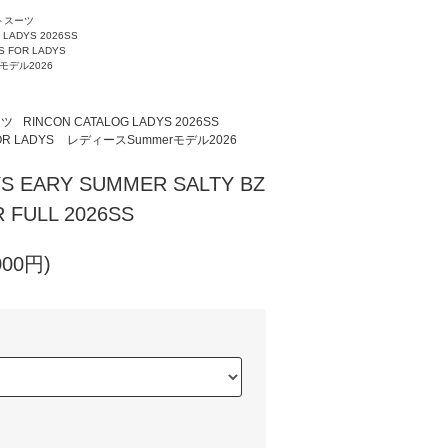
トスーツ
 LADYS 2026SS
S FOR LADYS
モデル2026
ーツ
RINCON CATALOG LADYS 2026SS
OR LADYS
レディースSummerモデル2026
S EARY SUMMER SALTY BZ
FULL 2026SS
000円)