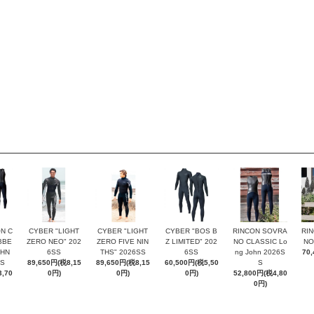
N C
CYBER "LIGHT
CYBER "LIGHT
CYBER "BOS B
RINCON SOVRA
RI
BBE
ZERO NEO" 202
ZERO FIVE NIN
Z LIMITED" 202
NO CLASSIC Lo
NO
OHN
6SS
THS" 2026SS
6SS
ng John 2026S
70
SS
89,650円(税8,15
89,650円(税8,15
60,500円(税5,50
S
,70
0円)
0円)
0円)
52,800円(税4,80
0円)