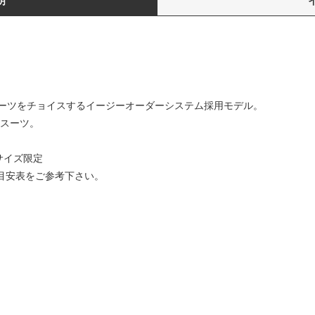
明
ーツをチョイスするイージーオーダーシステム採用モデル。
ルスーツ。
6サイズ限定
イズ目安表をご参考下さい。