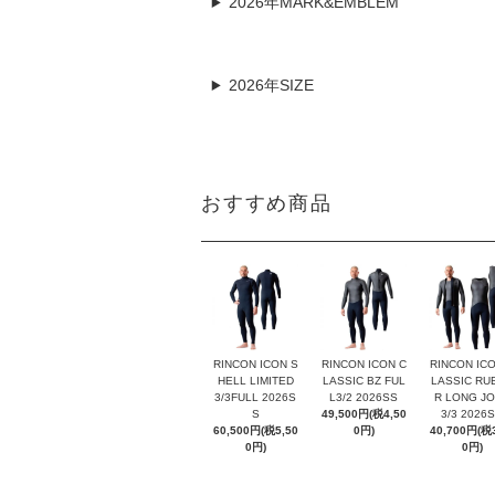
2026年MARK&EMBLEM
2026年SIZE
おすすめ商品
RINCON ICON S
RINCON ICON C
RINCON ICO
HELL LIMITED
LASSIC BZ FUL
LASSIC RU
3/3FULL 2026S
L3/2 2026SS
R LONG J
S
49,500円(税4,50
3/3 2026
60,500円(税5,50
0円)
40,700円(税3
0円)
0円)