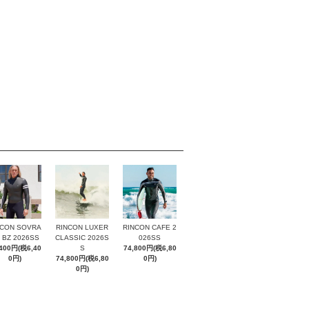
NCON SOVRA
RINCON LUXER
RINCON CAFE 2
 BZ 2026SS
CLASSIC 2026S
026SS
,400円(税6,40
S
74,800円(税6,80
0円)
74,800円(税6,80
0円)
0円)