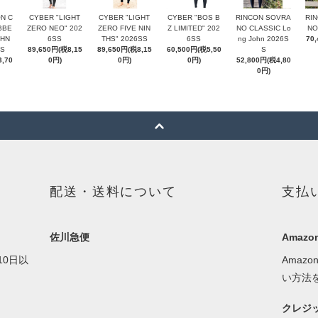
N C
CYBER "LIGHT
CYBER "LIGHT
CYBER "BOS B
RINCON SOVRA
RI
BBE
ZERO NEO" 202
ZERO FIVE NIN
Z LIMITED" 202
NO CLASSIC Lo
NO
OHN
6SS
THS" 2026SS
6SS
ng John 2026S
70
SS
89,650円(税8,15
89,650円(税8,15
60,500円(税5,50
S
,70
0円)
0円)
0円)
52,800円(税4,80
0円)
配送・送料について
支払
佐川急便
Amazon
0日以
Amaz
い方法
クレジ