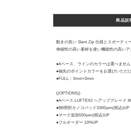
商品説
動きの良い Slant Zip 仕様とスポ
伸縮性の高い素材を使い機能性の高いア
●Aベース、ラインのカラーは選べませ
●袖先のポイントカラーをお選びいただ
●FULL：3mm×3mm
((OPTIONS))
●Aベース LUFTEX2 へアップグレード 8
●BB用肘カノコパッド3300yen(税込)UP
●マーク追加550yen(税込)UP
●フルオーダー 10%UP