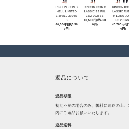
RINCON ICON S
RINCON ICON C
RINCON ICO
HELL LIMITED
LASSIC BZ FUL
LASSIC RU
3/3FULL 2026S
L3/2 2026SS
R LONG J
S
49,500円(税4,50
3/3 2026
60,500円(税5,50
0円)
40,700円(税3
0円)
0円)
返品について
返品期限
初期不良の場合のみ、弊社に連絡の上、1
内にご返品お願いいたします。
返品送料