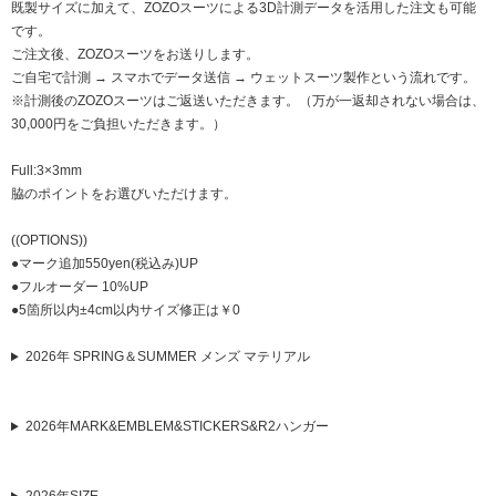
既製サイズに加えて、ZOZOスーツによる3D計測データを活用した注文も可能
です。
ご注文後、ZOZOスーツをお送りします。
ご自宅で計測 → スマホでデータ送信 → ウェットスーツ製作という流れです。
※計測後のZOZOスーツはご返送いただきます。（万が一返却されない場合は、
30,000円をご負担いただきます。）
Full:3×3mm
脇のポイントをお選びいただけます。
((OPTIONS))
●マーク追加550yen(税込み)UP
●フルオーダー 10%UP
●5箇所以内±4cm以内サイズ修正は￥0
2026年 SPRING＆SUMMER メンズ マテリアル
2026年MARK&EMBLEM&STICKERS&R2ハンガー