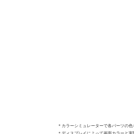
＊カラーシミュレーターで各パーツの色
＊ディスプレイによって画面カラーと実