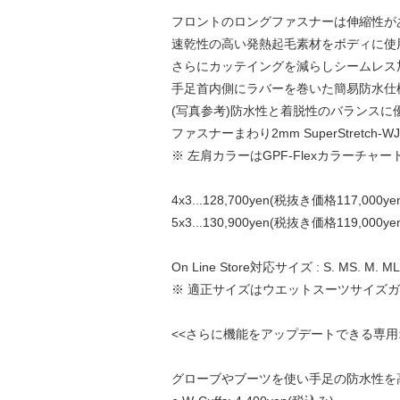
フロントのロングファスナーは伸縮性が
速乾性の高い発熱起毛素材をボディに使用、
さらにカッテイングを減らしシームレス
手足首内側にラバーを巻いた簡易防水仕様、
(写真参考)防水性と着脱性のバランス
ファスナーまわり2mm SuperStretc
※ 左肩カラーはGPF-Flexカラーチャ
4x3...128,700yen(税抜き価格117,000ye
5x3...130,900yen(税抜き価格119,000ye
On Line Store対応サイズ : S. MS. M. ML.
※ 適正サイズはウエットスーツサイズ
<<さらに機能をアップデートできる専用
グローブやブーツを使い手足の防水性を