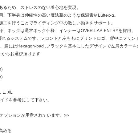
あるため、ストレスのない着心地を実現。
下半身は伸縮性の高い魔法瓶のような保温素材Luftex-α。
加工を行うことでライディング中の激しい動きをサポート。
ネックは通常ネック仕様、インナーはOVER-LAP-ENTRYを採用。
に優れるシステムです。フロントと左ももにプリントロゴ、背中にプリン
h-WJ、膝にはHexagon-pad ,ブラックを基本にしたデザインで左肩カラ
ートからお選び頂けます
n)
n)
 L. XL
ガイドを参考にして下さい。
オプションが用意されています。>>
高める