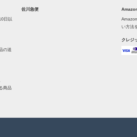
佐川急便
Amazon
0日以
Amaz
い方法
クレジ
品の送
。
る商品