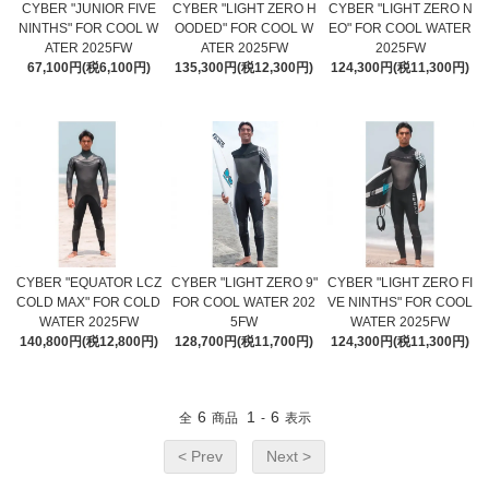
CYBER "JUNIOR FIVE
CYBER "LIGHT ZERO H
CYBER "LIGHT ZERO N
NINTHS" FOR COOL W
OODED" FOR COOL W
EO" FOR COOL WATER
ATER 2025FW
ATER 2025FW
2025FW
67,100円(税6,100円)
135,300円(税12,300円)
124,300円(税11,300円)
CYBER "EQUATOR LCZ
CYBER "LIGHT ZERO 9"
CYBER "LIGHT ZERO FI
COLD MAX" FOR COLD
FOR COOL WATER 202
VE NINTHS" FOR COOL
WATER 2025FW
5FW
WATER 2025FW
140,800円(税12,800円)
128,700円(税11,700円)
124,300円(税11,300円)
6
1
6
全
商品
-
表示
< Prev
Next >