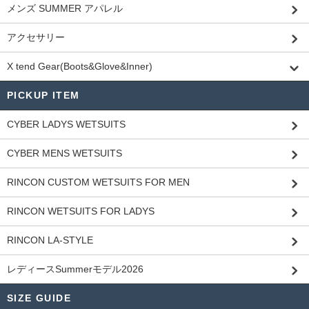
メンズ SUMMER アパレル
アクセサリー
X tend Gear(Boots&Glove&Inner)
PICKUP ITEM
CYBER LADYS WETSUITS
CYBER MENS WETSUITS
RINCON CUSTOM WETSUITS FOR MEN
RINCON WETSUITS FOR LADYS
RINCON LA-STYLE
レディースSummerモデル2026
SIZE GUIDE