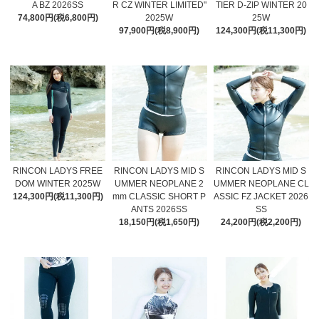
A BZ 2026SS
R CZ WINTER LIMITED"
TIER D-ZIP WINTER 20
74,800円(税6,800円)
2025W
25W
97,900円(税8,900円)
124,300円(税11,300円)
RINCON LADYS FREE
RINCON LADYS MID S
RINCON LADYS MID S
DOM WINTER 2025W
UMMER NEOPLANE 2
UMMER NEOPLANE CL
124,300円(税11,300円)
mm CLASSIC SHORT P
ASSIC FZ JACKET 2026
ANTS 2026SS
SS
18,150円(税1,650円)
24,200円(税2,200円)