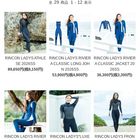
29
1
12
全
商品
-
表示
RINCON LADYS ATHLE
RINCON LADYS RIVIER
RINCON LADYS RIVIER
SE 2026SS
A CLASSIC LONG JOH
A CLASSIC JACKET 20
89,650円(税8,150円)
N 2026SS
26SS
53,900円(税4,900円)
36,300円(税3,300円)
RINCON LADYS RIVIER
RINCON LADYS"LUXE
RINCON LADYS FRON